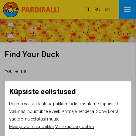
ET
RU
EN
Find Your Duck
Your e-mail
Küpsiste eelistused
Parima veebikülastuse pakkumiseks kasutame küpsiseid.
Vaikimisi nõustub teie veebilehitseja nendega. Soovi korral
saate oma eelistusi muuta.
Meie privaatsuspoliitika
Meie küpsisepoliitika