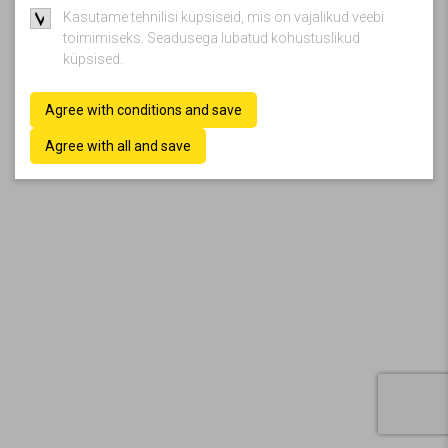
Kasutame tehnilisi küpsiseid, mis on vajalikud veebi
toimimiseks. Seadusega lubatud kohustuslikud
küpsised.
Agree with conditions and save
Agree with all and save